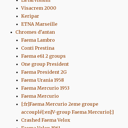
La tarvisium
Visacrem 2000
Keripar
ETNA Marseille
Chromes d’antan
Faema Lambro
Conti Prestina
Faema e61 2 groups
One group President
Faema President 2G
Faema Urania 1958
Faema Mercurio 1953
Faema Mercurio
[:fr]Faema Mercurio 2eme groupe
accouplé[:en]V-group Faema Mercurio[:]
Crashed Faema Velox