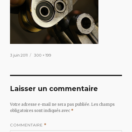
Publié
Taille
3 juin 2011
300 × 199
le
réelle
Laisser un commentaire
Votre adresse e-mail ne sera pas publiée.
Les champs
obligatoires sont indiqués avec
*
COMMENTAIRE
*