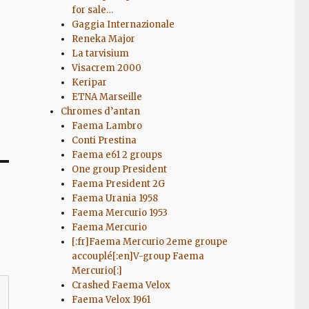
for sale…
Gaggia Internazionale
Reneka Major
La tarvisium
Visacrem 2000
Keripar
ETNA Marseille
Chromes d’antan
Faema Lambro
Conti Prestina
Faema e61 2 groups
One group President
Faema President 2G
Faema Urania 1958
Faema Mercurio 1953
Faema Mercurio
[:fr]Faema Mercurio 2eme groupe
accouplé[:en]V-group Faema
Mercurio[:]
Crashed Faema Velox
Faema Velox 1961