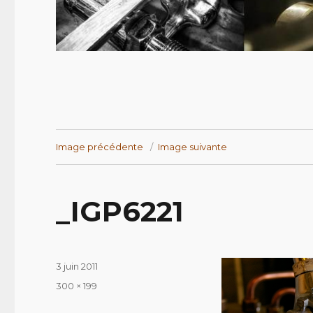
Image précédente
Image suivante
_IGP6221
Publié
3 juin 2011
le
Taille
300 × 199
réelle