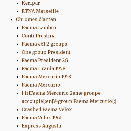
Keripar
ETNA Marseille
Chromes d’antan
Faema Lambro
Conti Prestina
Faema e61 2 groups
One group President
Faema President 2G
Faema Urania 1958
Faema Mercurio 1953
Faema Mercurio
[:fr]Faema Mercurio 2eme groupe
accouplé[:en]V-group Faema Mercurio[:]
Crashed Faema Velox
Faema Velox 1961
Express Augusta