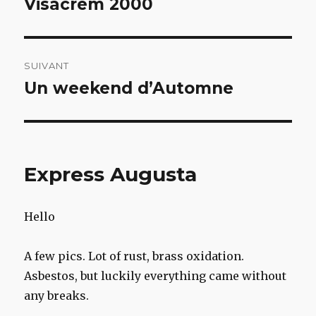
Visacrem 2000
Article
précédent :
l’article
SUIVANT
Un weekend d’Automne
Article
suivant :
Express Augusta
Hello
A few pics. Lot of rust, brass oxidation.
Asbestos, but luckily everything came without
any breaks.