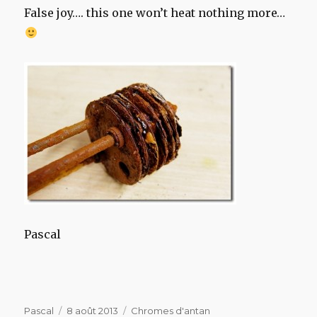
False joy…. this one won’t heat nothing more…
Pascal
Auteur
Publié
Catégories
Pascal
8 août 2013
Chromes d'antan