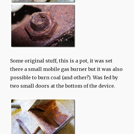
Some original
stuff,
this
is
a pot
, it was
set
there a
small mobile
gas
burner
but it was
also
possible to
burn
coal
(and
other
?
)
.
Was fed
by
two
small doors
at the bottom of
the device.