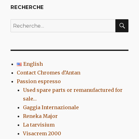
RECHERCHE
REC
Recherche
pour
:
English
Contact Chromes d’Antan
Passion espresso
Used spare parts or remanufactured for
sale…
Gaggia Internazionale
Reneka Major
La tarvisium
Visacrem 2000