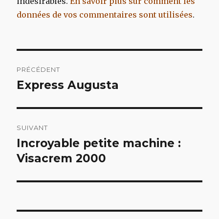
indésirables.
En savoir plus sur comment les
données de vos commentaires sont utilisées
.
Navigation
PRÉCÉDENT
de
Express Augusta
Article
précédent :
l’article
SUIVANT
Incroyable petite machine :
Article
suivant :
Visacrem 2000