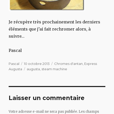
Je récupère très prochainement les derniers
éléments que j’ai fait rechromer alors, à
suivre…
Pascal
Auteur
Publié
Catégories
Pascal
10 octobre 2013
Chromes d'antan
,
Express
le
Étiquettes
Augusta
augusta
,
steam machine
Laisser un commentaire
Votre adresse e-mail ne sera pas publiée.
Les champs