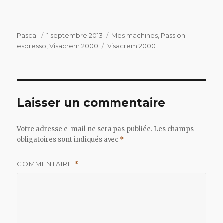
Auteur
Publié
Catégories
Pascal
1 septembre 2013
Mes machines
,
Passion
le
Étiquettes
espresso
,
Visacrem 2000
Visacrem 2000
Laisser un commentaire
Votre adresse e-mail ne sera pas publiée.
Les champs
obligatoires sont indiqués avec
*
COMMENTAIRE
*