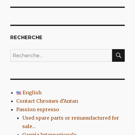
suivant :
RECHERCHE
REC
Recherche
pour
:
English
Contact Chromes d’Antan
Passion espresso
Used spare parts or remanufactured for
sale…
Gaggia Internazionale