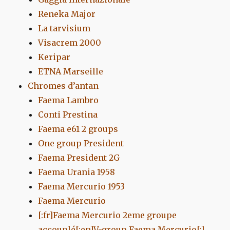
Reneka Major
La tarvisium
Visacrem 2000
Keripar
ETNA Marseille
Chromes d’antan
Faema Lambro
Conti Prestina
Faema e61 2 groups
One group President
Faema President 2G
Faema Urania 1958
Faema Mercurio 1953
Faema Mercurio
[:fr]Faema Mercurio 2eme groupe
accouplé[:en]V-group Faema Mercurio[:]