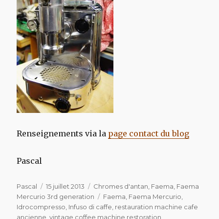
Renseignements via la
page contact du blog
Pascal
Auteur
Publié
Catégories
Pascal
15 juillet 2013
Chromes d'antan
,
Faema
,
Faema
le
Étiquettes
Mercurio 3rd generation
Faema
,
Faema Mercurio
,
Idrocompresso
,
Infuso di caffe
,
restauration machine cafe
ancienne
,
vintage coffee machine restoration