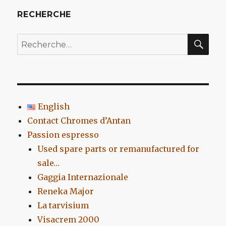
RECHERCHE
REC
Recherche
pour
:
English
Contact Chromes d’Antan
Passion espresso
Used spare parts or remanufactured for
sale…
Gaggia Internazionale
Reneka Major
La tarvisium
Visacrem 2000