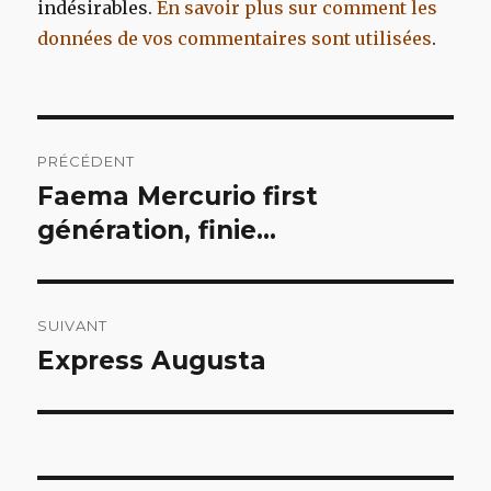
indésirables.
En savoir plus sur comment les
données de vos commentaires sont utilisées
.
Navigation
PRÉCÉDENT
de
Faema Mercurio first
Article
précédent :
génération, finie…
l’article
SUIVANT
Express Augusta
Article
suivant :