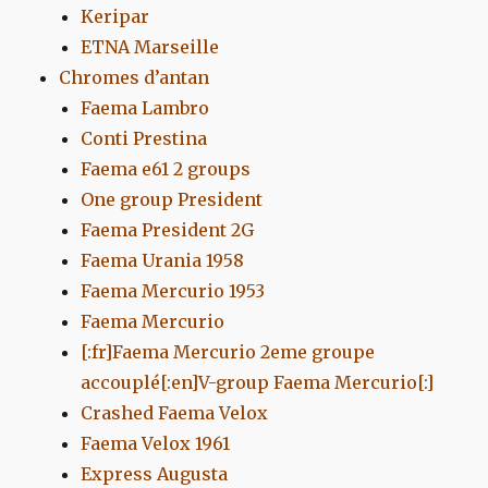
Keripar
ETNA Marseille
Chromes d’antan
Faema Lambro
Conti Prestina
Faema e61 2 groups
One group President
Faema President 2G
Faema Urania 1958
Faema Mercurio 1953
Faema Mercurio
[:fr]Faema Mercurio 2eme groupe
accouplé[:en]V-group Faema Mercurio[:]
Crashed Faema Velox
Faema Velox 1961
Express Augusta