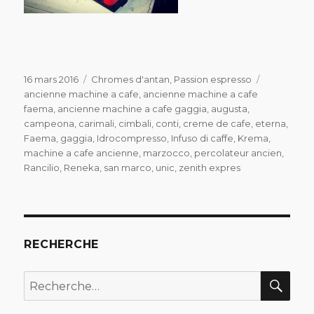
Publié
Catégories
Étiquettes
16 mars 2016
Chromes d'antan
,
Passion espresso
le
ancienne machine a cafe
,
ancienne machine a cafe
faema
,
ancienne machine a cafe gaggia
,
augusta
,
campeona
,
carimali
,
cimbali
,
conti
,
creme de cafe
,
eterna
,
Faema
,
gaggia
,
Idrocompresso
,
Infuso di caffe
,
Krema
,
machine a cafe ancienne
,
marzocco
,
percolateur ancien
,
Rancilio
,
Reneka
,
san marco
,
unic
,
zenith expres
RECHERCHE
REC
Recherche
pour